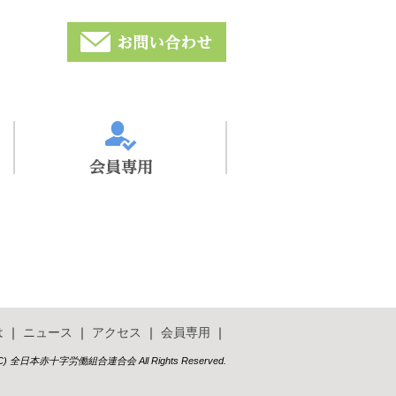
は
｜
ニュース
｜
アクセス
｜
会員専用
｜
t (C) 全日本赤十字労働組合連合会 All Rights Reserved.